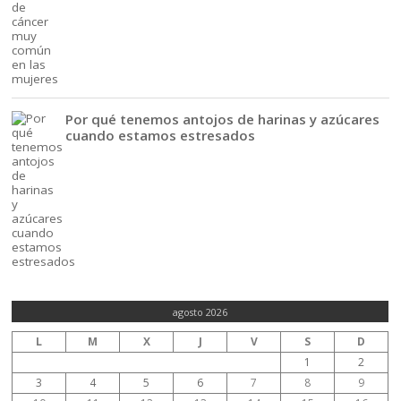
Por qué tenemos antojos de harinas y azúcares
cuando estamos estresados
agosto 2026
L
M
X
J
V
S
D
1
2
3
4
5
6
7
8
9