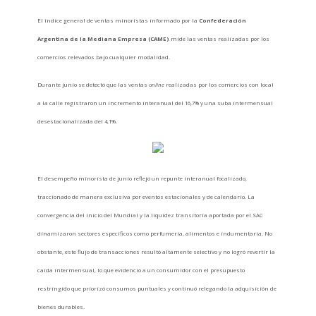
El índice general de ventas minoristas informado por la
Confederación
Argentina de la Mediana Empresa (CAME)
mide las ventas realizadas por los
comercios relevados bajo cualquier modalidad.
Durante junio se detectó que las ventas
online
realizadas por los comercios con local
a la calle registraron un incremento interanual del 16,7% y una suba intermensual
desestacionalizada del 4,1%.
El desempeño minorista de junio reflejó un repunte interanual focalizado,
traccionado de manera exclusiva por eventos estacionales y de calendario. La
convergencia del inicio del Mundial y la liquidez transitoria aportada por el SAC
dinamizaron sectores específicos como perfumería, alimentos e indumentaria. No
obstante, este flujo de transacciones resultó altamente selectivo y no logró revertir la
caída intermensual, lo que evidenció a un consumidor con el presupuesto
restringido que priorizó consumos puntuales y continuó relegando la adquisición de
bienes durables.