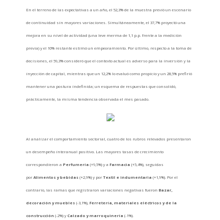
En el terreno de las expectativas a un año, el 52,3% de la muestra previó un escenario
de continuidad sin mayores variaciones. Simultáneamente, el 37,7% proyectó una
mejora en su nivel de actividad (una leve merma de 1,1 p.p. frente a la medición
previa) y el 10% restante estimó un empeoramiento. Por último, respecto a la toma de
decisiones, el 59,3% consideró que el contexto actual es adverso para la inversión y la
inyección de capital, mientras que un 12,2% lo evaluó como propicio y un 28,5% prefirió
mantener una postura indefinida; un esquema de respuestas que consolidó,
prácticamente, la misma tendencia observada el mes pasado.
Al analizar el comportamiento sectorial, cuatro de los rubros relevados presentaron
un desempeño interanual positivo. Las mayores tasas de crecimiento
correspondieron a
Perfumería
(+9,5%) y a
Farmacia
(+5,4%), seguidas
por
Alimentos y bebidas
(+2,9%) y por
Textil e indumentaria
(+1,9%). Por el
contrario, las ramas que registraron variaciones negativas fueron
Bazar,
decoración y muebles
(-3,1%),
Ferretería, materiales eléctricos y de la
construcción
(-2%) y
Calzado y marroquinería
(-1%).