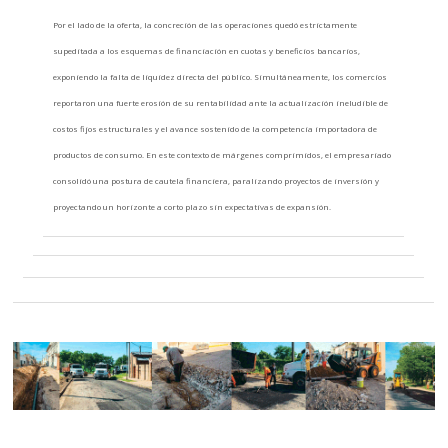
Por el lado de la oferta, la concreción de las operaciones quedó estrictamente
supeditada a los esquemas de financiación en cuotas y beneficios bancarios,
exponiendo la falta de liquidez directa del público. Simultáneamente, los comercios
reportaron una fuerte erosión de su rentabilidad ante la actualización ineludible de
costos fijos estructurales y el avance sostenido de la competencia importadora de
productos de consumo. En este contexto de márgenes comprimidos, el empresariado
consolidó una postura de cautela financiera, paralizando proyectos de inversión y
proyectando un horizonte a corto plazo sin expectativas de expansión.