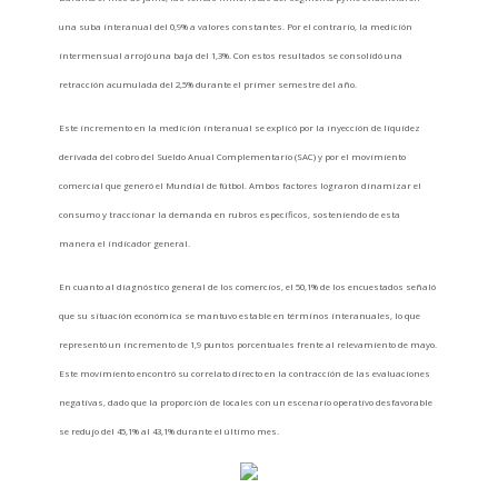
una suba interanual del 0,9% a valores constantes. Por el contrario, la medición
intermensual arrojó una baja del 1,3%. Con estos resultados se consolidó una
retracción acumulada del 2,5% durante el primer semestre del año.
Este incremento en la medición interanual se explicó por la inyección de liquidez
derivada del cobro del Sueldo Anual Complementario (SAC) y por el movimiento
comercial que generó el Mundial de fútbol. Ambos factores lograron dinamizar el
consumo y traccionar la demanda en rubros específicos, sosteniendo de esta
manera el indicador general.
En cuanto al diagnóstico general de los comercios, el 50,1% de los encuestados señaló
que su situación económica se mantuvo estable en términos interanuales, lo que
representó un incremento de 1,9 puntos porcentuales frente al relevamiento de mayo.
Este movimiento encontró su correlato directo en la contracción de las evaluaciones
negativas, dado que la proporción de locales con un escenario operativo desfavorable
se redujo del 45,1% al 43,1% durante el último mes.