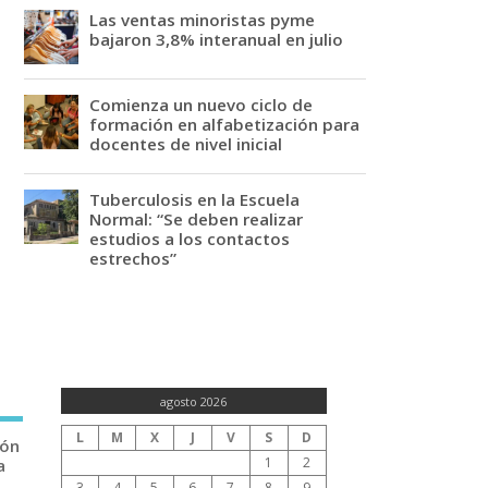
Las ventas minoristas pyme
bajaron 3,8% interanual en julio
Comienza un nuevo ciclo de
formación en alfabetización para
docentes de nivel inicial
Tuberculosis en la Escuela
Normal: “Se deben realizar
estudios a los contactos
estrechos”
agosto 2026
L
M
X
J
V
S
D
ión
1
2
a
3
4
5
6
7
8
9