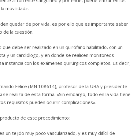
mente al torrente sanguíneo y por ende, puede entrar en los
 la movilidad».
den quedar de por vida, es por ello que es importante saber
o de la cuestión.
o que debe ser realizado en un quirófano habilitado, con un
ta y un cardiólogo, y en donde se realicen monitoreos
a instancia con los exámenes quirúrgicos completos. Es decir,
Fernando Felice (MN 108614), profesor de la UBA y presidente
i se realiza de esta forma. «Sin embargo, todo en la vida tiene
os requisitos pueden ocurrir complicaciones».
s producto de este procedimiento:
s un tejido muy poco vascularizado, y es muy difícil de