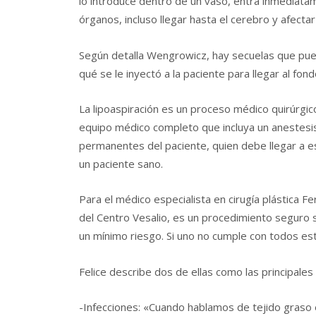
lo introduce dentro de un vaso, entra inmediata
órganos, incluso llegar hasta el cerebro y afectar
Según detalla Wengrowicz, hay secuelas que pue
qué se le inyectó a la paciente para llegar al fond
La lipoaspiración es un proceso médico quirúrgic
equipo médico completo que incluya un anestesis
permanentes del paciente, quien debe llegar a es
un paciente sano.
Para el médico especialista en cirugía plástica 
del Centro Vesalio, es un procedimiento seguro s
un mínimo riesgo. Si uno no cumple con todos est
Felice describe dos de ellas como las principale
-Infecciones: «Cuando hablamos de tejido graso e