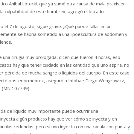
ático Aníbal Lotocki, que ya sumó otra causa de mala praxis en
 la culpabilidad de este hombre», agregó el letrado.
no el 7 de agosto, sigue grave. ¿Qué puede fallar en un
temente se habría sometido a una lipoescultura de abdomen y
lenos.
fue una cirugía muy prologada, dicen que fueron 4 horas, eso
 casos hay que tener cuidado en las cantidad que uno aspira, no
r pérdida de mucha sangre o líquidos del cuerpo. En este caso
yectó posteriormente», aseguró a Infobae Diego Wengrowicz,
ca (MN 107749)
ida de líquido muy importante puede ocurrir una
nyecta algún producto hay que ver cómo se inyecta y en
ulas redondas, pero si uno inyecta con una cánula con punta y