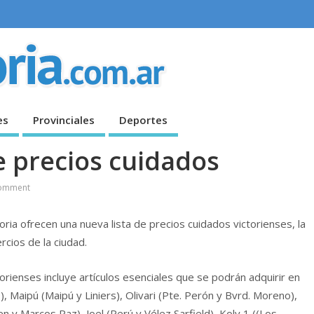
es
Provinciales
Deportes
e precios cuidados
omment
toria ofrecen una nueva lista de precios cuidados victorienses, la
rcios de la ciudad.
orienses incluye artículos esenciales que se podrán adquirir en
), Maipú (Maipú y Liniers), Olivari (Pte. Perón y Bvrd. Moreno),
en y Marcos Paz), Joel (Perú y Vélez Sarfield), Koly 1 ((Los