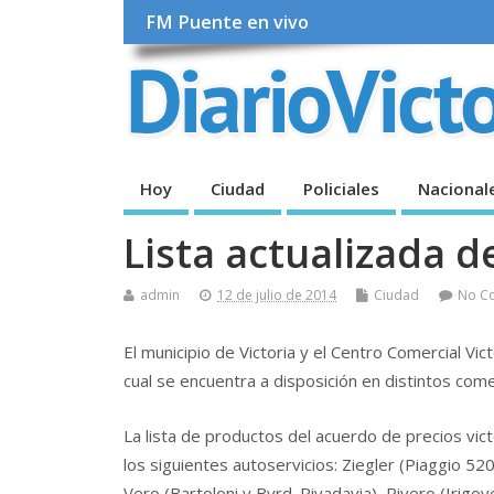
FM Puente en vivo
Hoy
Ciudad
Policiales
Nacional
Lista actualizada d
admin
12 de julio de 2014
Ciudad
No C
El municipio de Victoria y el Centro Comercial Vic
cual se encuentra a disposición en distintos come
La lista de productos del acuerdo de precios vict
los siguientes autoservicios: Ziegler (Piaggio 520
Vero (Bartoloni y Bvrd. Rivadavia), Rivero (Irigoy