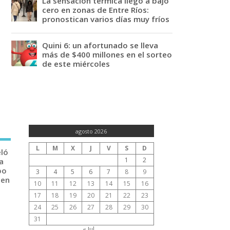
La sensación térmica llegó a bajo
cero en zonas de Entre Ríos:
pronostican varios días muy fríos
Quini 6: un afortunado se lleva
más de $400 millones en el sorteo
de este miércoles
agosto 2026
L
M
X
J
V
S
D
eló
1
2
a
po
3
4
5
6
7
8
9
 en
10
11
12
13
14
15
16
17
18
19
20
21
22
23
24
25
26
27
28
29
30
31
« Jul