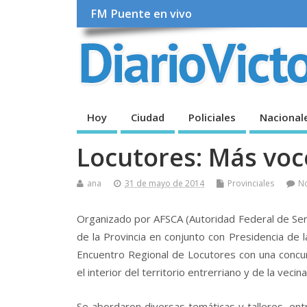
FM Puente en vivo
Hoy
Ciudad
Policiales
Nacional
Locutores: Más vo
ana
31 de mayo de 2014
Provinciales
N
Organizado por AFSCA (Autoridad Federal de Serv
de la Provincia en conjunto con Presidencia de 
Encuentro Regional de Locutores con una concur
el interior del territorio entrerriano y de la veci
Se abordaron diversas temáticas y talleres, ent