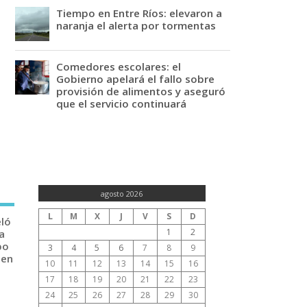
Tiempo en Entre Ríos: elevaron a
naranja el alerta por tormentas
Comedores escolares: el
Gobierno apelará el fallo sobre
provisión de alimentos y aseguró
que el servicio continuará
agosto 2026
L
M
X
J
V
S
D
eló
1
2
a
po
3
4
5
6
7
8
9
 en
10
11
12
13
14
15
16
17
18
19
20
21
22
23
24
25
26
27
28
29
30