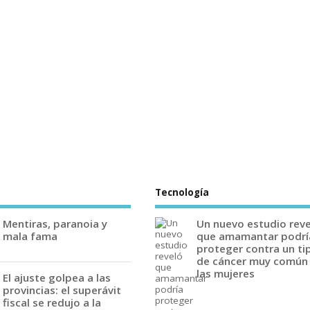
Tecnología
Mentiras, paranoia y
Un nuevo estudio rev
mala fama
que amamantar podrí
proteger contra un ti
de cáncer muy común
las mujeres
El ajuste golpea a las
provincias: el superávit
fiscal se redujo a la