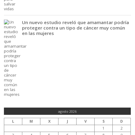
Un nuevo estudio reveló que amamantar podría
proteger contra un tipo de cáncer muy común
en las mujeres
agosto 2026
L
M
X
J
V
S
D
1
2