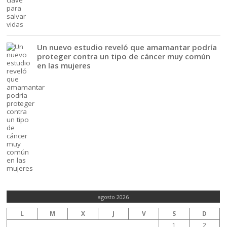
Un nuevo estudio reveló que amamantar podría
proteger contra un tipo de cáncer muy común
en las mujeres
agosto 2026
L
M
X
J
V
S
D
1
2