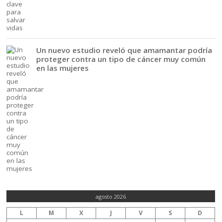
Un nuevo estudio reveló que amamantar podría
proteger contra un tipo de cáncer muy común
en las mujeres
agosto 2026
L
M
X
J
V
S
D