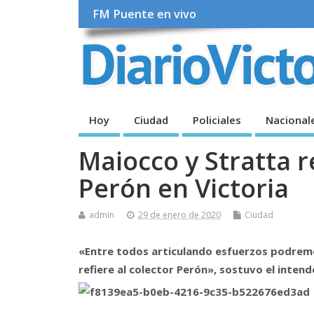
FM Puente en vivo
Hoy
Ciudad
Policiales
Nacional
Maiocco y Stratta r
Perón en Victoria
admin
29 de enero de 2020
Ciudad
«Entre todos articulando esfuerzos podremos
refiere al colector Perón», sostuvo el inte