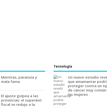
Tecnología
Mentiras, paranoia y
Un nuevo estudio rev
mala fama
que amamantar podrí
proteger contra un ti
de cáncer muy común
las mujeres
El ajuste golpea a las
provincias: el superávit
fiscal se redujo a la