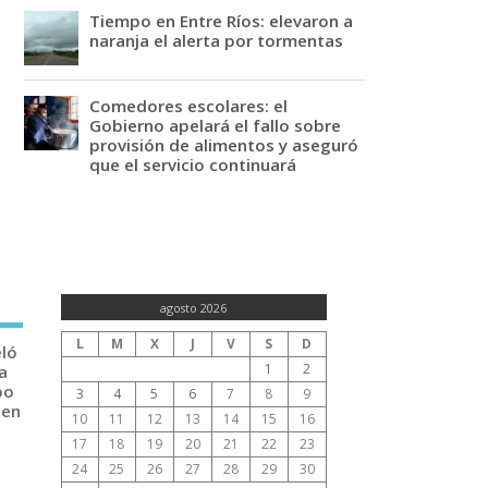
Tiempo en Entre Ríos: elevaron a
naranja el alerta por tormentas
Comedores escolares: el
Gobierno apelará el fallo sobre
provisión de alimentos y aseguró
que el servicio continuará
agosto 2026
L
M
X
J
V
S
D
eló
1
2
a
po
3
4
5
6
7
8
9
 en
10
11
12
13
14
15
16
17
18
19
20
21
22
23
24
25
26
27
28
29
30