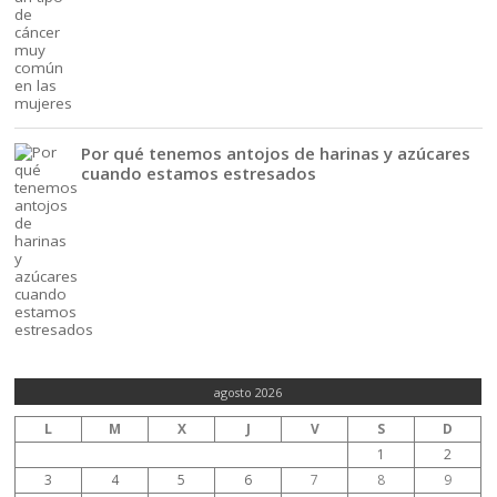
Por qué tenemos antojos de harinas y azúcares
cuando estamos estresados
agosto 2026
L
M
X
J
V
S
D
1
2
3
4
5
6
7
8
9