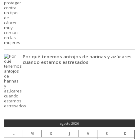
Por qué tenemos antojos de harinas y azúcares
cuando estamos estresados
agosto 2026
L
M
X
J
V
S
D