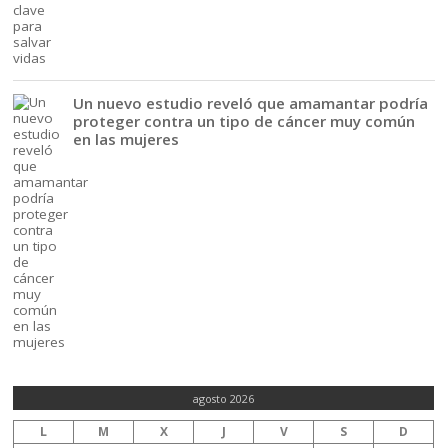
Un nuevo estudio reveló que amamantar podría
proteger contra un tipo de cáncer muy común
en las mujeres
agosto 2026
L
M
X
J
V
S
D