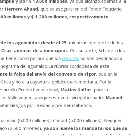
amplia y por $ 13.600 millones
, ya que alcanzó además a la
r Herrera Ahuad
, que se aseguraron del Fondo Fiduciario
000 millones y $ 1.200 millones, respectivamente.
 de los aguinaldos desde el 25
, mientras que parte de los
 Cruz, además de a municipios
. Por su parte, Schiaretti los
que tiene como política que los
créditos
no son destinados a
ronograma del aguinaldo.La rúbrica cordobesa de este
e la falta del envío del convenio de rigor
, que en la
ática y no a la coyuntura político/parlamentaria. Por la
esarrollo Productivo nacional,
Matías Kulfas
, para la
ón en Volkswagen, aunque estuvo el vicegobernador
Manuel
itar riesgos por la edad y por ser diabético.
 Tucumán (6.000 millones), Chubut (5.000 millones), Neuquén
aco (2.500 millones),
ya son nueve los mandatarios que se