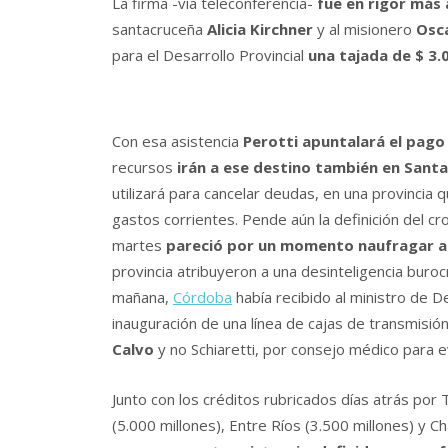
La firma -vía teleconferencia-
fue en rigor más 
santacruceña
Alicia Kirchner
y al misionero
Osca
para el Desarrollo Provincial
una tajada de $ 3.
Con esa asistencia
Perotti apuntalará el pago
recursos
irán a ese destino también en Santa
utilizará para cancelar deudas, en una provincia 
gastos corrientes. Pende aún la definición del c
martes
pareció por un momento naufragar ant
provincia atribuyeron a una desinteligencia burocr
mañana,
Córdoba
había recibido al ministro de D
inauguración de una línea de cajas de transmisi
Calvo
y no Schiaretti, por consejo médico para ev
Junto con los créditos rubricados días atrás por
(5.000 millones), Entre Ríos (3.500 millones) y Ch