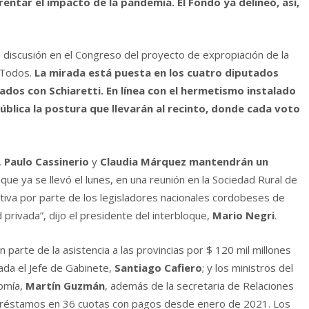
rentar el impacto de la pandemia. El Fondo ya delineó, así,
a discusión en el Congreso del proyecto de expropiación de la
e Todos.
La mirada está puesta en los cuatro diputados
ados con Schiaretti. En línea con el hermetismo instalado
 pública la postura que llevarán al recinto, donde cada voto
,
Paulo Cassinerio
y
Claudia Márquez
mantendrán un
 que ya se llevó el lunes, en una reunión en la Sociedad Rural de
iativa por parte de los legisladores nacionales cordobeses de
 privada”, dijo el presidente del interbloque,
Mario Negri
.
 parte de la asistencia a las provincias por $ 120 mil millones
ada el Jefe de Gabinete,
Santiago Cafiero
; y los ministros del
nomía,
Martín Guzmán
, además de la secretaria de Relaciones
 préstamos en 36 cuotas con pagos desde enero de 2021. Los