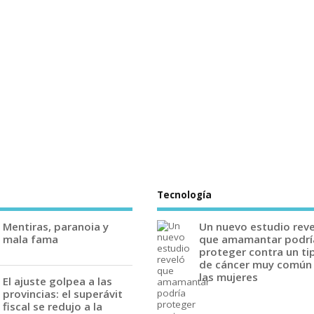
Tecnología
Mentiras, paranoia y
Un nuevo estudio rev
mala fama
que amamantar podrí
proteger contra un ti
de cáncer muy común
las mujeres
El ajuste golpea a las
provincias: el superávit
fiscal se redujo a la