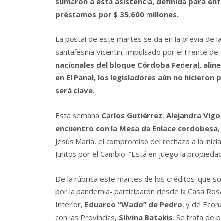
sumaron a esta asistencia, definida para enf
préstamos por $ 35.600 millones.
La postal de este martes se da en la previa de l
santafesina Vicentin, impulsado por el Frente d
nacionales del bloque Córdoba Federal, aline
en El Panal, los legisladores aún no hicieron
será clave.
Esta semana
Carlos Gutiérrez
,
Alejandra Vigo
encuentro con la Mesa de Enlace cordobesa
,
Jesús María, el compromiso del rechazo a la inic
Juntos por el Cambio. “Está en juego la propiedad
De la rúbrica este martes de los créditos-que son
por la pandemia- participaron desde la Casa Ros
Interior,
Eduardo “Wado” de Pedro
, y de Eco
con las Provincias,
Silvina Batakis
. Se trata de