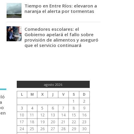
Tiempo en Entre Ríos: elevaron a
naranja el alerta por tormentas
Comedores escolares: el
Gobierno apelará el fallo sobre
provisión de alimentos y aseguró
que el servicio continuará
agosto 2026
L
M
X
J
V
S
D
eló
1
2
a
po
3
4
5
6
7
8
9
 en
10
11
12
13
14
15
16
17
18
19
20
21
22
23
24
25
26
27
28
29
30