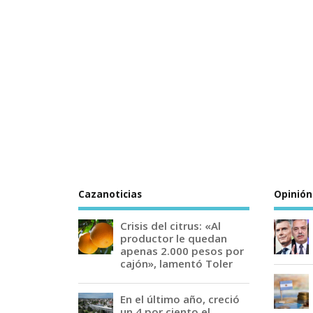
Cazanoticias
Opinión
Crisis del citrus: «Al
productor le quedan
apenas 2.000 pesos por
cajón», lamentó Toler
En el último año, creció
un 4 por ciento el