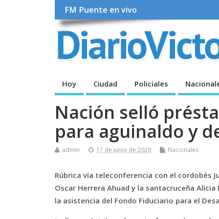
FM Puente en vivo
Hoy
Ciudad
Policiales
Nacional
Nación selló prést
para aguinaldo y 
admin
17 de junio de 2020
Nacionales
Rúbrica vía teleconferencia con el cordobés Ju
Oscar Herrera Ahuad y la santacruceña Alicia
la asistencia del Fondo Fiduciario para el Desa