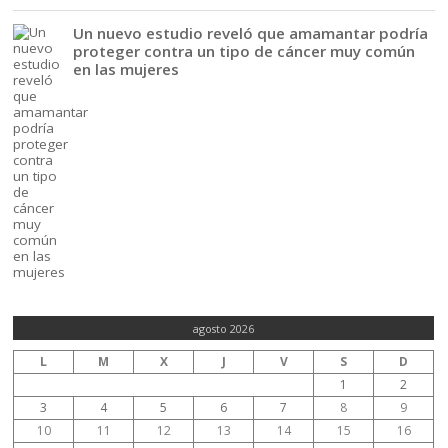
Un nuevo estudio reveló que amamantar podría
proteger contra un tipo de cáncer muy común
en las mujeres
agosto 2026
L
M
X
J
V
S
D
1
2
3
4
5
6
7
8
9
10
11
12
13
14
15
16