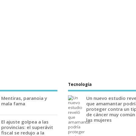
Tecnología
Mentiras, paranoia y
Un nuevo estudio rev
mala fama
que amamantar podrí
proteger contra un ti
de cáncer muy común
las mujeres
El ajuste golpea a las
provincias: el superávit
fiscal se redujo a la