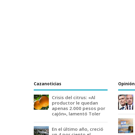
Cazanoticias
Opinión
Crisis del citrus: «Al
productor le quedan
apenas 2.000 pesos por
cajón», lamentó Toler
En el último año, creció
un 4 por ciento el