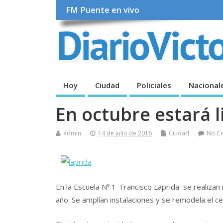
FM Puente en vivo
Hoy
Ciudad
Policiales
Nacional
En octubre estará l
admin
14 de julio de 2016
Ciudad
No C
En la Escuela Nº 1 Francisco Laprida se realiza
año. Se amplían instalaciones y se remodela el cen