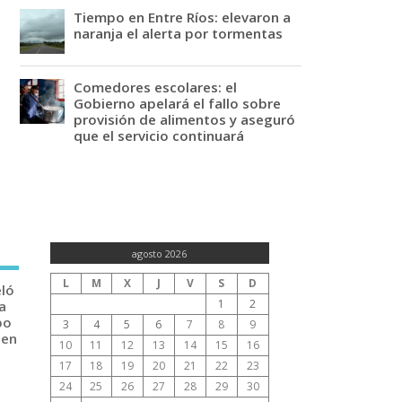
Tiempo en Entre Ríos: elevaron a
naranja el alerta por tormentas
Comedores escolares: el
Gobierno apelará el fallo sobre
provisión de alimentos y aseguró
que el servicio continuará
agosto 2026
L
M
X
J
V
S
D
eló
1
2
a
po
3
4
5
6
7
8
9
 en
10
11
12
13
14
15
16
17
18
19
20
21
22
23
24
25
26
27
28
29
30