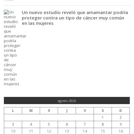
Un nuevo estudio reveló que amamantar podría
proteger contra un tipo de cáncer muy común
en las mujeres
agosto 2026
L
M
X
J
V
S
D
1
2
3
4
5
6
7
8
9
10
11
12
13
14
15
16