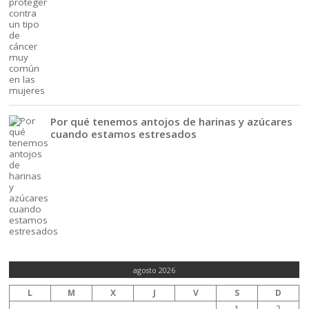
Por qué tenemos antojos de harinas y azúcares
cuando estamos estresados
agosto 2026
L
M
X
J
V
S
D
1
2