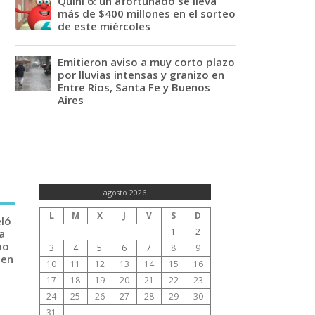
Quini 6: un afortunado se lleva
más de $400 millones en el sorteo
de este miércoles
Emitieron aviso a muy corto plazo
por lluvias intensas y granizo en
Entre Ríos, Santa Fe y Buenos
Aires
agosto 2026
L
M
X
J
V
S
D
eló
1
2
a
po
3
4
5
6
7
8
9
 en
10
11
12
13
14
15
16
17
18
19
20
21
22
23
24
25
26
27
28
29
30
31