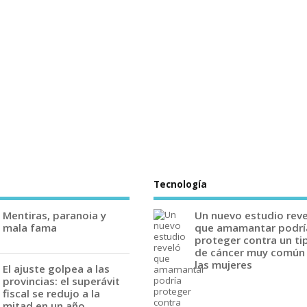
Tecnología
Mentiras, paranoia y
Un nuevo estudio rev
mala fama
que amamantar podrí
proteger contra un ti
de cáncer muy común
las mujeres
El ajuste golpea a las
provincias: el superávit
fiscal se redujo a la
mitad en un año