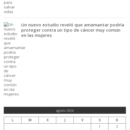
Un nuevo estudio reveló que amamantar podría
proteger contra un tipo de cáncer muy común
en las mujeres
agosto 2026
L
M
X
J
V
S
D
1
2