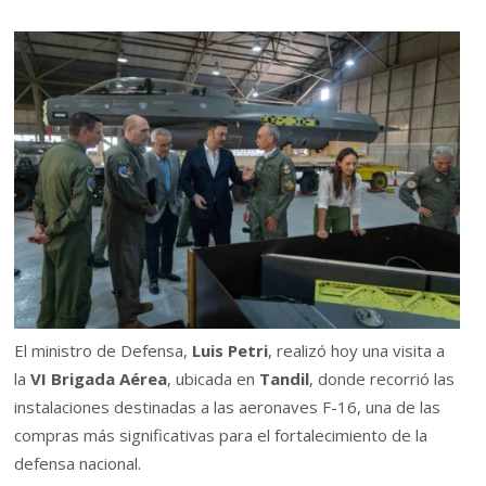
El ministro de Defensa,
Luis Petri
, realizó hoy una visita a
la
VI Brigada Aérea
, ubicada en
Tandil
, donde recorrió las
instalaciones destinadas a las aeronaves F-16, una de las
compras más significativas para el fortalecimiento de la
defensa nacional.