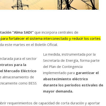
citación “Alma SADI”
que incorpora centrales de
s
para fortalecer el sistema interconectado y reducir los cortes
a este martes en el Boletín Oficial.
La medida, instrumentada por la
clarada para el sector
Secretaría de Energía, forma parte
ntratos para la
del Plan de Contingencia
 el Mercado Eléctrico
implementado para
garantizar el
de almacenamiento de
abastecimiento eléctrico
técnicamente como BESS
durante los períodos estivales de
mayor demanda.
brir requerimientos de capacidad de corta duración y aportar