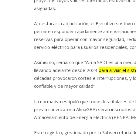
proyectos cuyos valores ofertados estuvieron p
asignadas.
Al destacar la adjudicación, el Ejecutivo sostuv
permite responder rápidamente ante variaciones
reservas para operar con mayor seguridad, reduc
servicio eléctrico para usuarios residenciales, co
Asimismo, remarcó que “Alma SADI es una medida
llevando adelante desde 2024
para aliviar el sis
décadas provocaron cortes e interrupciones, y l
confiable y de mayor calidad”.
La normativa estipuló que todos los titulares d
previa convocatoria AlmaGBA) serán inscriptos d
Almacenamiento de Energía Eléctrica (RENPALMA
Este registro, gestionado por la Subsecretaría de