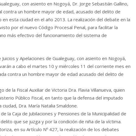
 Gualeguay, con asiento en Nogoyá, Dr. Jorge Sebastián Gallino,
 oral contra un hombre mayor de edad, acusado del delito de
o en esta ciudad en el año 2013.
La realización del debate en la
isto por el nuevo Código Procesal Penal, para facilitar la
dano más efectivo del funcionamiento del sistema de
 de Juicios y Apelaciones de Gualeguay, con asiento en Nogoyá,
levarán a cabo el martes 10 y miércoles 11 del corriente mes en
niciada contra un hombre mayor de edad acusado del delito de
de la Fiscal Auxiliar de Victoria Dra. Flavia Villanueva, quien
nisterio Público Fiscal, en tanto que la defensa del imputado
a ciudad, Dra. María Natalia Smaldone.
 de la Caja de Jubilaciones y Pensiones de la Municipalidad de
delito que se juzga y por la condición de niña de la víctima.
riza, en su Artículo Nº 427, la realización de los debates