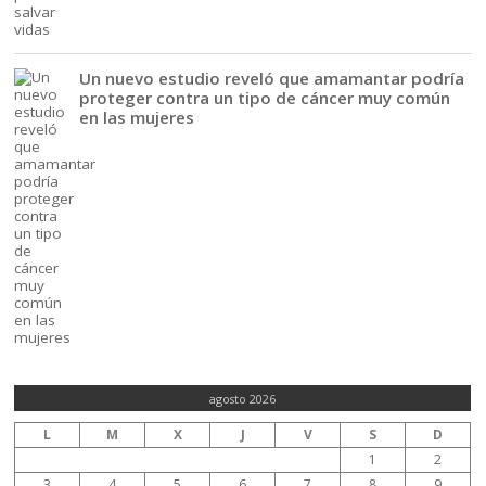
Un nuevo estudio reveló que amamantar podría
proteger contra un tipo de cáncer muy común
en las mujeres
agosto 2026
L
M
X
J
V
S
D
1
2
3
4
5
6
7
8
9