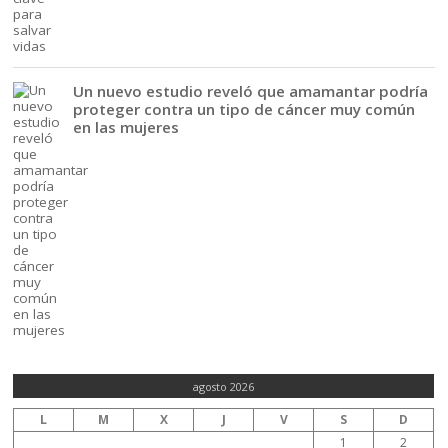
Un nuevo estudio reveló que amamantar podría
proteger contra un tipo de cáncer muy común
en las mujeres
agosto 2026
L
M
X
J
V
S
D
1
2