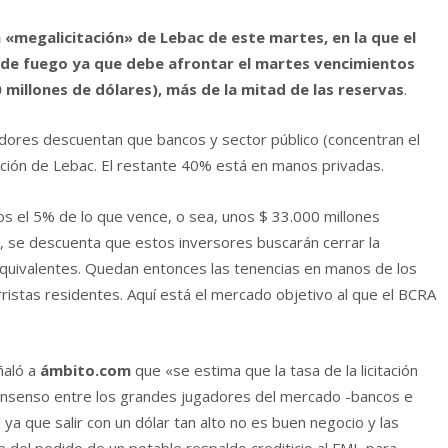
la «megalicitación» de Lebac de este martes, en la que el
de fuego ya que debe afrontar el martes vencimientos
 millones de dólares), más de la mitad de las reservas
.
dores descuentan que bancos y sector público (concentran el
ción de Lebac. El restante 40% está en manos privadas.
s el 5% de lo que vence, o sea, unos $ 33.000 millones
o, se descuenta que estos inversores buscarán cerrar la
 equivalentes. Quedan entonces las tenencias en manos de los
ristas residentes. Aquí está el mercado objetivo al que el BCRA
ñaló a
ámbito.com
que «se estima que la tasa de la licitación
onsenso entre los grandes jugadores del mercado -bancos e
 ya que salir con un dólar tan alto no es buen negocio y las
 del pedido de un potable respaldo crediticio al FMI, para