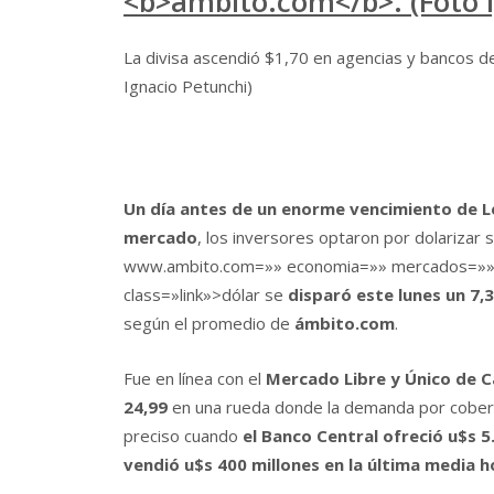
La divisa ascendió $1,70 en agencias y bancos d
Ignacio Petunchi)
Un día antes de un enorme vencimiento de Leb
mercado
, los inversores optaron por dolarizar s
www.ambito.com=»» economia=»» mercados=»» 
class=»link»>dólar se
disparó este lunes un 7,
según el promedio de
ámbito.com
.
Fue en línea con el
Mercado Libre y Único de C
24,99
en una rueda donde la demanda por cobertu
preciso cuando
el Banco Central ofreció u$s 5.
vendió u$s 400 millones en la última media h