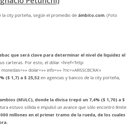
e la city porteña, según el promedio de
ámbito.com
. (Foto
ac que será clave para determinar el nivel de liquidez el
us carteras. Por esto, el dólar <href=’http:
monedas=»» dolar=»» info=»» ?ric=»ARSSCBCRA'»
3% ($ 1,7) a
$ 25,52
en agencias y bancos de la city porteña,
ambios (MULC), donde la divisa trepó un 7,4% ($ 1,70) a $
ra estuvo sólida e impulsó un avance que sólo encontró límite
000 millones en el primer tramo de la rueda, de los cuales
ora.