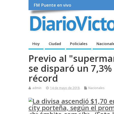
FM Puente en vivo
Hoy
Ciudad
Policiales
Nacional
Previo al "supermar
se disparó un 7,3% 
récord
admin
14 de mayo de 2018
Nacionales