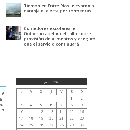
Tiempo en Entre Ríos: elevaron a
naranja el alerta por tormentas
Comedores escolares: el
Gobierno apelará el fallo sobre
provisión de alimentos y aseguró
que el servicio continuará
agosto 2026
L
M
X
J
V
S
D
eló
1
2
a
po
3
4
5
6
7
8
9
 en
10
11
12
13
14
15
16
17
18
19
20
21
22
23
24
25
26
27
28
29
30