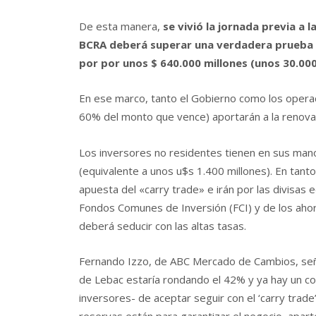
De esta manera,
se vivió la jornada previa a 
BCRA deberá superar una verdadera prueba 
por por unos $ 640.000 millones (unos 30.000
En ese marco, tanto el Gobierno como los opera
60% del monto que vence) aportarán a la renova
Los inversores no residentes tienen en sus mano
(equivalente a unos u$s 1.400 millones). En tant
apuesta del «carry trade» e irán por las divisas
Fondos Comunes de Inversión (FCI) y de los ahor
deberá seducir con las altas tasas.
Fernando Izzo, de ABC Mercado de Cambios, se
de Lebac estaría rondando el 42% y ya hay un c
inversores- de aceptar seguir con el ‘carry trade’
reservas están para garantizar el negocio, aparte