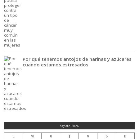
Por qué tenemos antojos de harinas y azúcares
cuando estamos estresados
agosto 2026
L
M
X
J
V
S
D