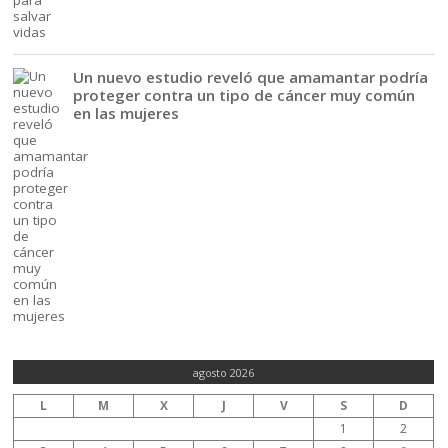
Un nuevo estudio reveló que amamantar podría
proteger contra un tipo de cáncer muy común
en las mujeres
agosto 2026
L
M
X
J
V
S
D
1
2