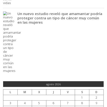
Un nuevo estudio reveló que amamantar podría
proteger contra un tipo de cáncer muy común
en las mujeres
agosto 2026
L
M
X
J
V
S
D
1
2
3
4
5
6
7
8
9