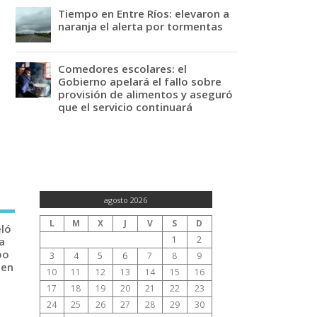
Tiempo en Entre Ríos: elevaron a
naranja el alerta por tormentas
Comedores escolares: el
Gobierno apelará el fallo sobre
provisión de alimentos y aseguró
que el servicio continuará
agosto 2026
L
M
X
J
V
S
D
eló
1
2
a
po
3
4
5
6
7
8
9
 en
10
11
12
13
14
15
16
17
18
19
20
21
22
23
24
25
26
27
28
29
30