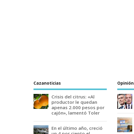
Cazanoticias
Opinión
Crisis del citrus: «Al
productor le quedan
apenas 2.000 pesos por
cajón», lamentó Toler
En el último año, creció
un 4 por ciento el