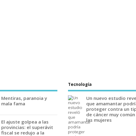
Tecnología
Mentiras, paranoia y
Un nuevo estudio rev
mala fama
que amamantar podrí
proteger contra un ti
de cáncer muy común
las mujeres
El ajuste golpea a las
provincias: el superávit
fiscal se redujo a la