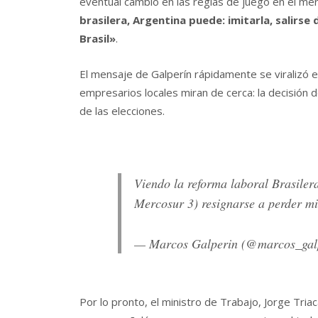
eventual cambio en las reglas de juego en el mer
brasilera, Argentina puede: imitarla, salirs
Brasil»
.
El mensaje de Galperín rápidamente se viralizó 
empresarios locales miran de cerca: la decisión
de las elecciones.
Viendo la reforma laboral Brasilera
Mercosur 3) resignarse a perder mi
— Marcos Galperin (@marcos_gal
Por lo pronto, el ministro de Trabajo, Jorge Tria