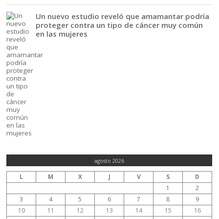
Un nuevo estudio reveló que amamantar podría
proteger contra un tipo de cáncer muy común
en las mujeres
agosto 2026
L
M
X
J
V
S
D
1
2
3
4
5
6
7
8
9
10
11
12
13
14
15
16