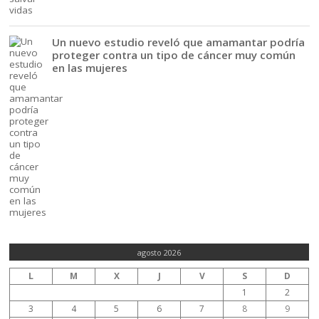
Un nuevo estudio reveló que amamantar podría
proteger contra un tipo de cáncer muy común
en las mujeres
agosto 2026
L
M
X
J
V
S
D
1
2
3
4
5
6
7
8
9