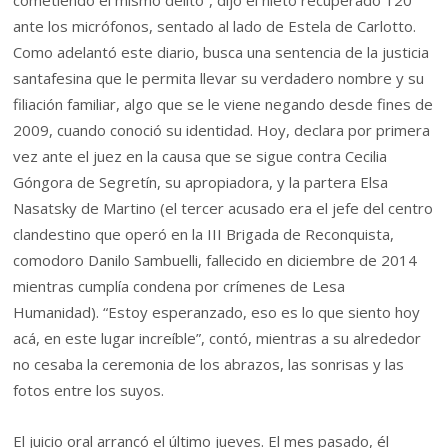
cometiendo el mismo delito”, dijo el nieto recuperado 120
ante los micrófonos, sentado al lado de Estela de Carlotto.
Como adelantó este diario, busca una sentencia de la justicia
santafesina que le permita llevar su verdadero nombre y su
filiación familiar, algo que se le viene negando desde fines de
2009, cuando conoció su identidad. Hoy, declara por primera
vez ante el juez en la causa que se sigue contra Cecilia
Góngora de Segretín, su apropiadora, y la partera Elsa
Nasatsky de Martino (el tercer acusado era el jefe del centro
clandestino que operó en la III Brigada de Reconquista,
comodoro Danilo Sambuelli, fallecido en diciembre de 2014
mientras cumplía condena por crímenes de Lesa
Humanidad). “Estoy esperanzado, eso es lo que siento hoy
acá, en este lugar increíble”, contó, mientras a su alrededor
no cesaba la ceremonia de los abrazos, las sonrisas y las
fotos entre los suyos.
El juicio oral arrancó el último jueves. El mes pasado, él