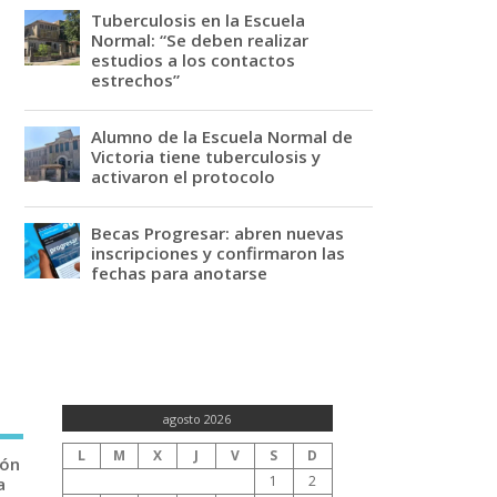
Tuberculosis en la Escuela
Normal: “Se deben realizar
estudios a los contactos
estrechos”
Alumno de la Escuela Normal de
Victoria tiene tuberculosis y
activaron el protocolo
Becas Progresar: abren nuevas
inscripciones y confirmaron las
fechas para anotarse
agosto 2026
L
M
X
J
V
S
D
ión
1
2
a