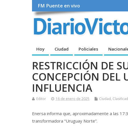
FM Puente en vivo
Hoy
Ciudad
Policiales
Nacional
RESTRICCIÓN DE S
CONCEPCIÓN DEL 
INFLUENCIA
Editor
16 de enero de 2025
Ciudad
,
Clasifica
Enersa informa que, aproximadamente a las 17:30 h
transformadora “Uruguay Norte”.