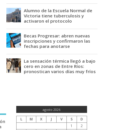
Alumno de la Escuela Normal de
Victoria tiene tuberculosis y
activaron el protocolo
Becas Progresar: abren nuevas
inscripciones y confirmaron las
fechas para anotarse
La sensación térmica llegó a bajo
cero en zonas de Entre Ríos:
pronostican varios días muy fríos
agosto 2026
L
M
X
J
V
S
D
ión
1
2
a