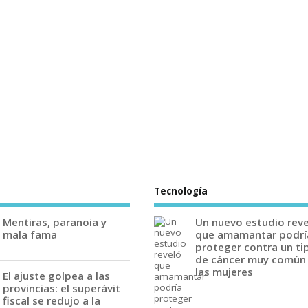
Tecnología
Mentiras, paranoia y
Un nuevo estudio rev
mala fama
que amamantar podrí
proteger contra un ti
de cáncer muy común
las mujeres
El ajuste golpea a las
provincias: el superávit
fiscal se redujo a la