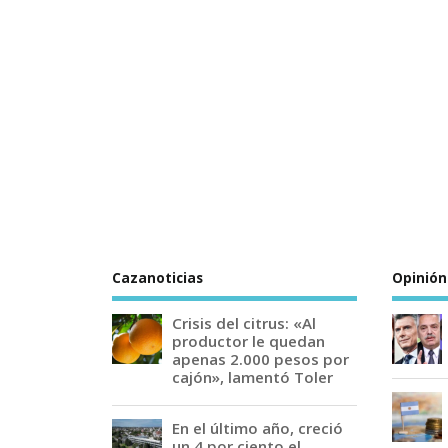
Cazanoticias
Opinión
Crisis del citrus: «Al
productor le quedan
apenas 2.000 pesos por
cajón», lamentó Toler
En el último año, creció
un 4 por ciento el