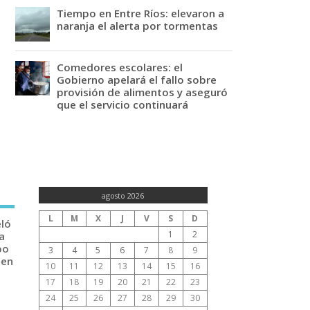
Tiempo en Entre Ríos: elevaron a
naranja el alerta por tormentas
Comedores escolares: el
Gobierno apelará el fallo sobre
provisión de alimentos y aseguró
que el servicio continuará
agosto 2026
L
M
X
J
V
S
D
eló
1
2
a
po
3
4
5
6
7
8
9
 en
10
11
12
13
14
15
16
17
18
19
20
21
22
23
24
25
26
27
28
29
30