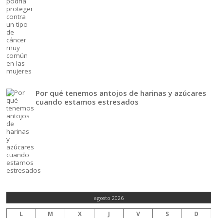
Por qué tenemos antojos de harinas y azúcares
cuando estamos estresados
agosto 2026
L
M
X
J
V
S
D