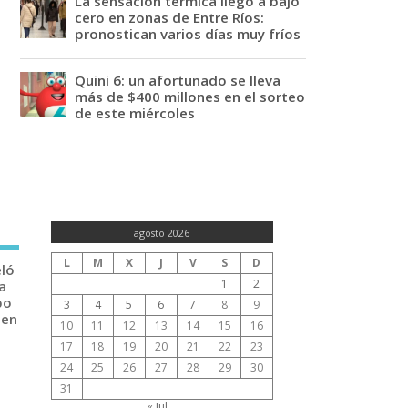
La sensación térmica llegó a bajo
cero en zonas de Entre Ríos:
pronostican varios días muy fríos
Quini 6: un afortunado se lleva
más de $400 millones en el sorteo
de este miércoles
agosto 2026
L
M
X
J
V
S
D
eló
1
2
a
po
3
4
5
6
7
8
9
 en
10
11
12
13
14
15
16
17
18
19
20
21
22
23
24
25
26
27
28
29
30
31
« Jul