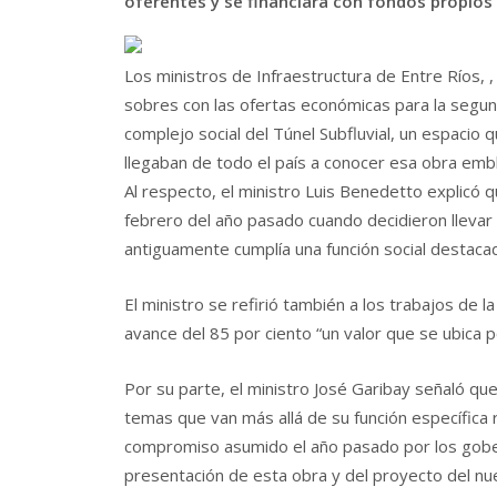
oferentes y se financiará con fondos propios 
Los ministros de Infraestructura de Entre Ríos, ,
sobres con las ofertas económicas para la segund
complejo social del Túnel Subfluvial, un espacio 
llegaban de todo el país a conocer esa obra emb
Al respecto, el ministro Luis Benedetto explicó
febrero del año pasado cuando decidieron llevar 
antiguamente cumplía una función social destaca
El ministro se refirió también a los trabajos de l
avance del 85 por ciento “un valor que se ubica p
Por su parte, el ministro José Garibay señaló que
temas que van más allá de su función específica r
compromiso asumido el año pasado por los gober
presentación de esta obra y del proyecto del nue