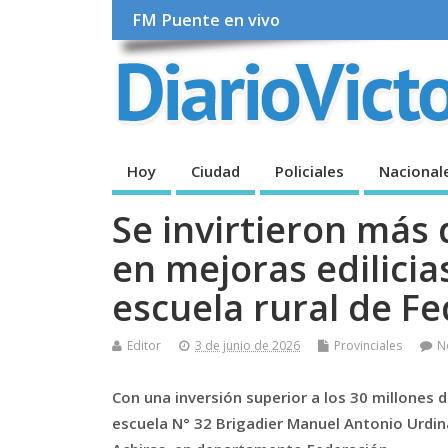
FM Puente en vivo
Hoy
Ciudad
Policiales
Nacional
Se invirtieron más 
en mejoras edilicia
escuela rural de Fe
Editor
3 de junio de 2026
Provinciales
N
Con una inversión superior a los 30 millones de
escuela N° 32 Brigadier Manuel Antonio Urdina