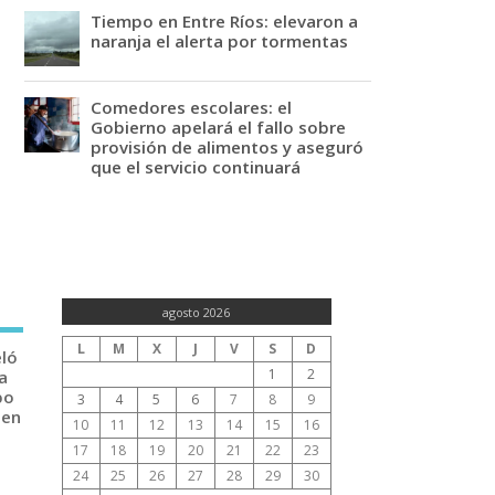
Tiempo en Entre Ríos: elevaron a
naranja el alerta por tormentas
Comedores escolares: el
Gobierno apelará el fallo sobre
provisión de alimentos y aseguró
que el servicio continuará
agosto 2026
L
M
X
J
V
S
D
eló
1
2
a
po
3
4
5
6
7
8
9
 en
10
11
12
13
14
15
16
17
18
19
20
21
22
23
24
25
26
27
28
29
30