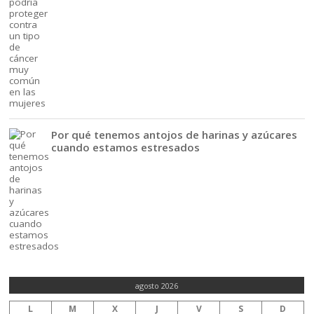
Por qué tenemos antojos de harinas y azúcares
cuando estamos estresados
agosto 2026
L
M
X
J
V
S
D