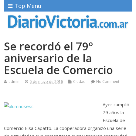
Top Menu
Se recordó el 79º
aniversario de la
Escuela de Comercio
admin
5 de mayo de 2016
Ciudad
No Comment
Ayer cumplió
79 años la
Escuela de
Comercio Elsa Capatto. La cooperadora organizó una serie