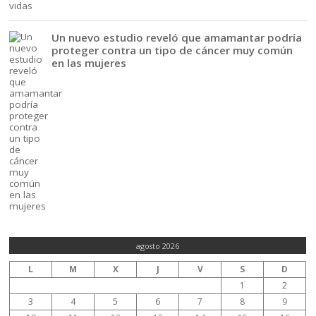
Un nuevo estudio reveló que amamantar podría
proteger contra un tipo de cáncer muy común
en las mujeres
agosto 2026
L
M
X
J
V
S
D
1
2
3
4
5
6
7
8
9