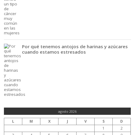
Por qué tenemos antojos de harinas y azúcares
cuando estamos estresados
agosto 2026
L
M
X
J
V
S
D
1
2