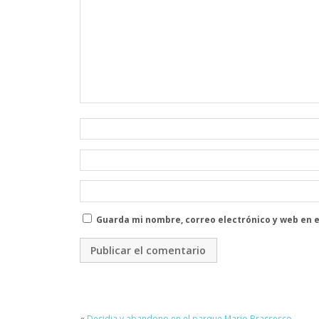
Guarda mi nombre, correo electrónico y web en 
«
Desidia y abandono en el parque Mario Brassesco