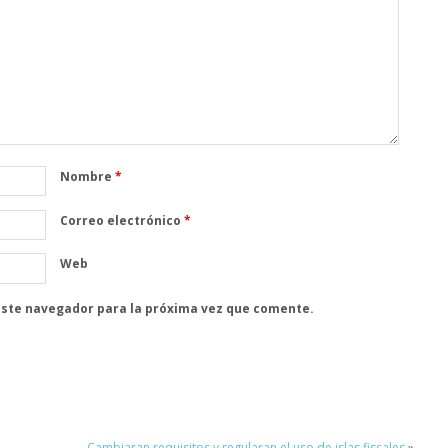
Nombre
*
Correo electrónico
*
Web
este navegador para la próxima vez que comente.
Cambiaran requisitos y regularan el uso de islas fiscales
»