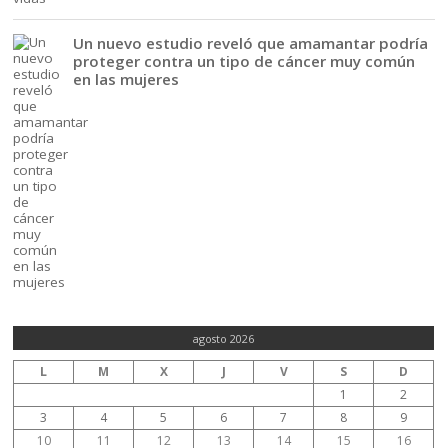
Un nuevo estudio reveló que amamantar podría
proteger contra un tipo de cáncer muy común
en las mujeres
agosto 2026
L
M
X
J
V
S
D
1
2
3
4
5
6
7
8
9
10
11
12
13
14
15
16