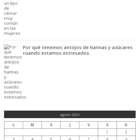
Por qué tenemos antojos de harinas y azúcares
cuando estamos estresados
agosto 2026
L
M
X
J
V
S
D
1
2
3
4
5
6
7
8
9