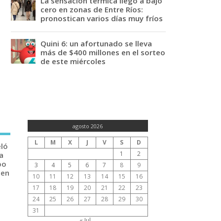
La sensación térmica llegó a bajo
cero en zonas de Entre Ríos:
pronostican varios días muy fríos
Quini 6: un afortunado se lleva
más de $400 millones en el sorteo
de este miércoles
agosto 2026
L
M
X
J
V
S
D
eló
1
2
a
po
3
4
5
6
7
8
9
 en
10
11
12
13
14
15
16
17
18
19
20
21
22
23
24
25
26
27
28
29
30
31
« Jul