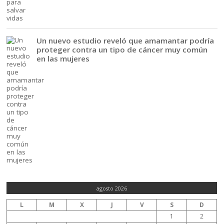
Un nuevo estudio reveló que amamantar podría
proteger contra un tipo de cáncer muy común
en las mujeres
agosto 2026
L
M
X
J
V
S
D
1
2