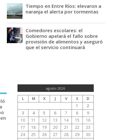
Tiempo en Entre Ríos: elevaron a
naranja el alerta por tormentas
Comedores escolares: el
Gobierno apelará el fallo sobre
provisión de alimentos y aseguró
que el servicio continuará
agosto 2026
L
M
X
J
V
S
D
eló
1
2
a
po
3
4
5
6
7
8
9
 en
10
11
12
13
14
15
16
17
18
19
20
21
22
23
24
25
26
27
28
29
30