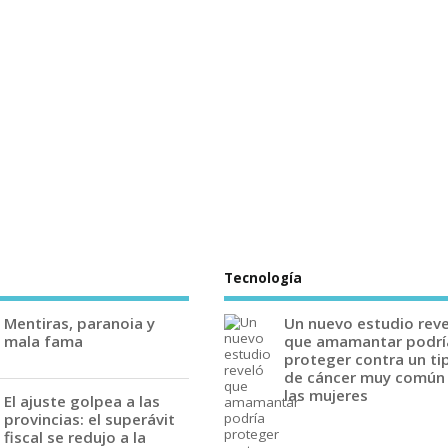
Tecnología
Mentiras, paranoia y
Un nuevo estudio rev
mala fama
que amamantar podrí
proteger contra un ti
de cáncer muy común
las mujeres
El ajuste golpea a las
provincias: el superávit
fiscal se redujo a la