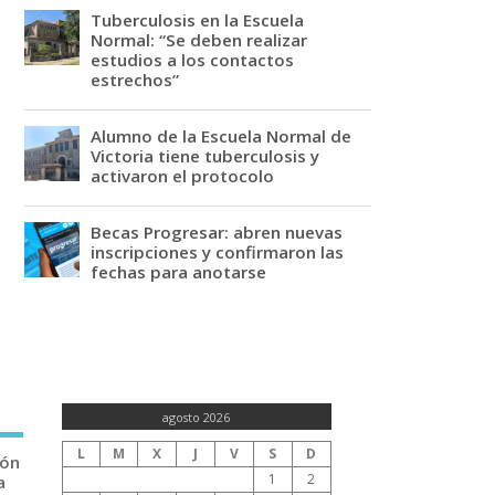
Tuberculosis en la Escuela
Normal: “Se deben realizar
estudios a los contactos
estrechos”
Alumno de la Escuela Normal de
Victoria tiene tuberculosis y
activaron el protocolo
Becas Progresar: abren nuevas
inscripciones y confirmaron las
fechas para anotarse
agosto 2026
L
M
X
J
V
S
D
ión
1
2
a